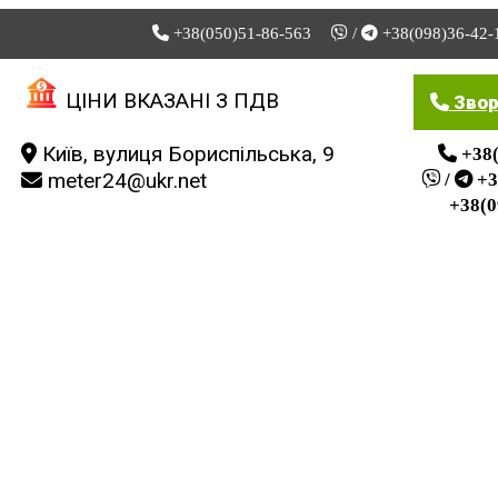
+38(050)51-86-563
/
+38(098)36-42-
Мій офіс
Знижки
Мої закладки
ЦІНИ ВКАЗАНІ З ПДВ
Звор
Київ, вулиця Бориспільська, 9
+38(
meter24@ukr.net
/
+3
+38(0