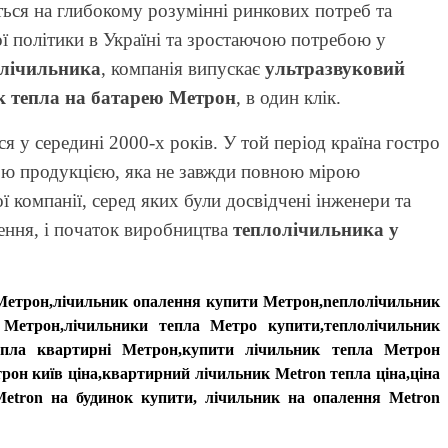
ється на глибокому розумінні ринкових потреб та
ої політики в Україні та зростаючою потребою у
олічильника
, компанія випускає
ультразвуковий
к тепла на батарею Метрон
, в один клік.
 у середині 2000-х років. У той період країна гостро
ною продукцією, яка не завжди повною мірою
 компанії, серед яких були досвідчені інженери та
ення, і початок виробництва
теплолічильника у
 Метрон,лічильник опалення купити Метрон,nеплолічильник
 Метрон,лічильники тепла Метро купити,теплолічильник
епла квартирні Метрон,купити лічильник тепла Метрон
он київ ціна,квартирний лічильник Metron тепла ціна,ціна
etron на будинок купити,
лічильник на опалення Metron