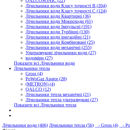
QALCOSONIC (22)
Лічильники води Класу точності В (204)
Лічильники води Класу точності С (124)
Лічильники води Квартирні (36)
Лічильники води Мокроходи (61)
Лічильники води Імпульсні (191)
Лічильники води Турбінні (130)
Лічильники води іригаційні (21)
Лічильники води Комбіновані (25)
Лічильники води механічні (255)
Ультразвукові лічильники води (27)
водоміри (27)
Показати всі Лічильники води
Лічильники тепла
Gross (4)
PoWoGaz Apator (28)
(METRON) (4)
QALCO (12)
Лічильники тепла механічні (21)
Лічильники тепла ультразвукові (27)
Показати всі Лічильники тепла
Контакти
Новини
Лічильники води (406)
Лічильники тепла (56)
- Gross (4)
- Po