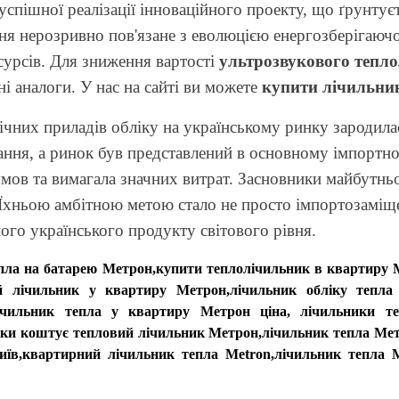
 успішної реалізації інноваційного проекту, що ґрунту
ення нерозривно пов'язане з еволюцією енергозберігаюч
урсів. Для зниження вартості
ультрозвукового тепл
ні аналоги. У нас на сайті ви можете
купити лічильни
чних приладів обліку на українському ринку зародилася
ачання, а ринок був представлений в основному імпорт
мов та вимагала значних витрат. Засновники майбутньої
 Їхньою амбітною метою стало не просто імпортозаміщ
ого українського продукту світового рівня.
епла на батарею Метрон,купити теплолічильник в квартиру
й лічильник у квартиру Метрон,лічильник обліку тепла
ічильник тепла у квартиру Метрон ціна,
лічильники т
ьки коштує тепловий лічильник Метрон,лічильник тепла Метр
иїв,квартирний лічильник тепла Metron,лічильник тепла M