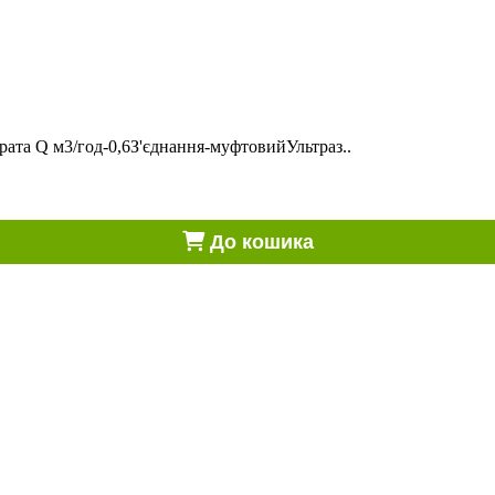
ата Q м3/год-0,6З'єднання-муфтовийУльтраз..
До кошика