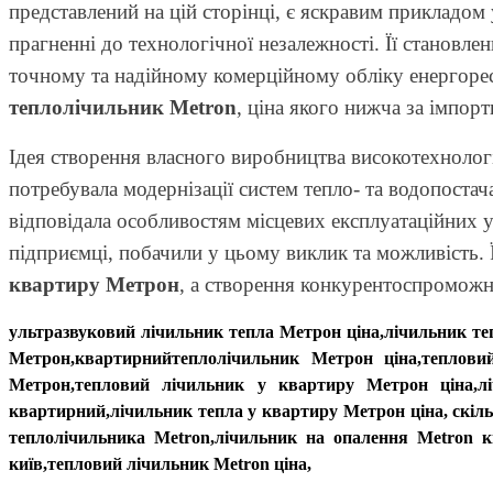
представлений на цій сторінці, є яскравим прикладом
прагненні до технологічної незалежності. Її становл
точному та надійному комерційному обліку енергорес
теплолічильник Metron
, ціна якого нижча за імпорт
Ідея створення власного виробництва високотехнологі
потребувала модернізації систем тепло- та водопост
відповідала особливостям місцевих експлуатаційних у
підприємці, побачили у цьому виклик та можливість.
квартиру Метрон
, а створення конкурентоспроможн
ультразвуковий лічильник тепла Метрон ціна,лічильник т
Метрон,квартирнийтеплолічильник Метрон ціна,теплови
Метрон,тепловий лічильник у квартиру Метрон ціна,л
квартирний,лічильник тепла у квартиру Метрон ціна, скіл
теплолічильника Metron,лічильник на опалення Metron к
київ,тепловий лічильник Metron ціна,