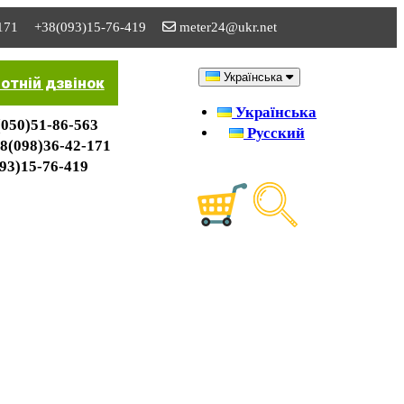
171
+38(093)15-76-419
meter24@ukr.net
Українська
отній дзвінок
Українська
050)51-86-563
Русский
8(098)36-42-171
93)15-76-419