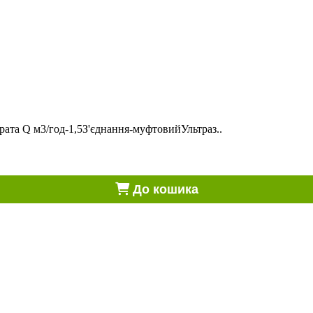
ата Q м3/год-1,5З'єднання-муфтовийУльтраз..
До кошика