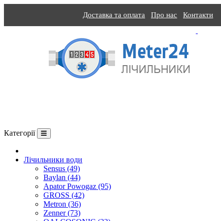
Доставка та оплата
Про нас
Контакти
Категорії
Про компанію
Лічильники води
Sensus (49)
Baylan (44)
Apator Powogaz (95)
GROSS (42)
Metron (36)
Zenner (73)