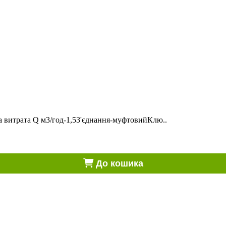
 витрата Q м3/год-1,5З'єднання-муфтовийКлю..
До кошика