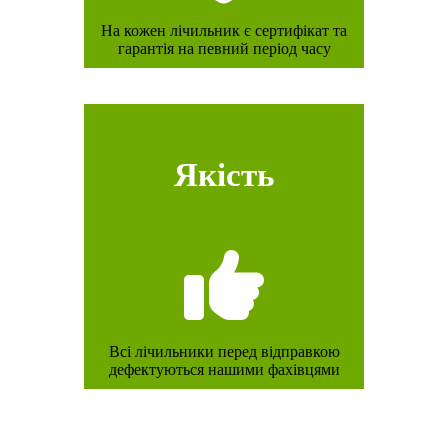
На кожен лічильник є сертифікат та
гарантія на певний період часу
Якість
Всі лічильники перед відправкою
дефектуються нашими фахівцями