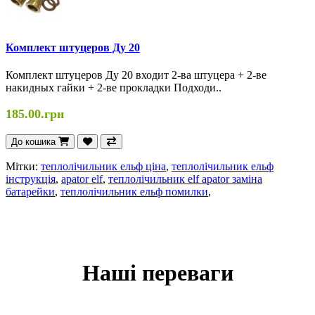
Комплект штуцеров Ду 20
Комплект штуцеров Ду 20 входит 2-ва штуцера + 2-ве
накидных гайки + 2-ве прокладки Подходи..
185.00.грн
До кошика
Мітки:
теплолічильник ельф ціна
,
теплолічильник ельф
інструкція
,
apator elf
,
теплолічильник elf apator заміна
батарейки
,
теплолічильник ельф помилки
,
Наші переваги