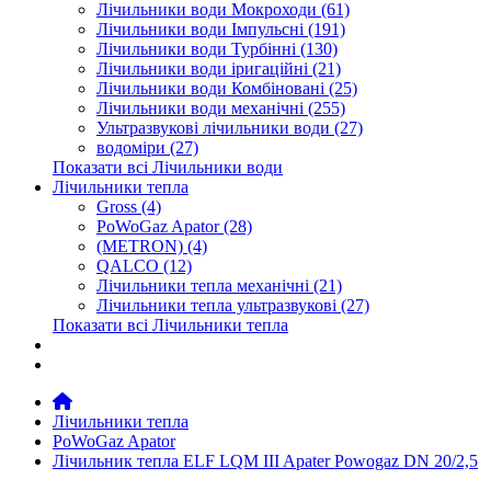
Лічильники води Мокроходи (61)
Лічильники води Імпульсні (191)
Лічильники води Турбінні (130)
Лічильники води іригаційні (21)
Лічильники води Комбіновані (25)
Лічильники води механічні (255)
Ультразвукові лічильники води (27)
водоміри (27)
Показати всі Лічильники води
Лічильники тепла
Gross (4)
PoWoGaz Apator (28)
(METRON) (4)
QALCO (12)
Лічильники тепла механічні (21)
Лічильники тепла ультразвукові (27)
Показати всі Лічильники тепла
Контакти
Новини
Лічильники тепла
PoWoGaz Apator
Лічильник тепла ELF LQM III Apater Powogaz DN 20/2,5