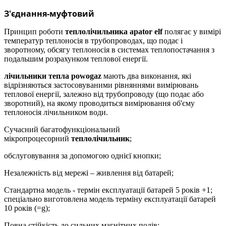
З'єднання-муфтовий
Принцип роботи
теплолічильника apator elf
полягає у вимірі
температур теплоносія в трубопроводах, що подає і
зворотному, обсягу теплоносія в системах теплопостачання з
подальшим розрахунком теплової енергії.
лічильники тепла powogaz
мають два виконання, які
відрізняються застосовуваними рівняннями вимірювань
теплової енергії, залежно від трубопроводу (що подає або
зворотний), на якому проводиться вимірювання об'єму
теплоносія лічильником води.
Сучасний багатофункціональний
мікропроцесорний
теплолічильник
;
обслуговування за допомогою однієї кнопки;
Незалежність від мережі – живлення від батарей;
Стандартна модель - термін експлуатації батарей 5 років +1;
спеціально виготовлена ​​модель терміну експлуатації батарей
10 років (=g);
Повна стійкість до сильних магнітних полів;