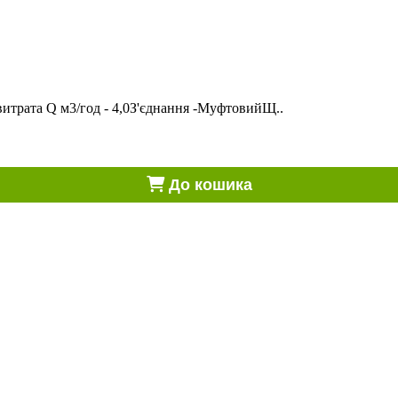
итрата Q м3/год - 4,0З'єднання -МуфтовийЩ..
До кошика