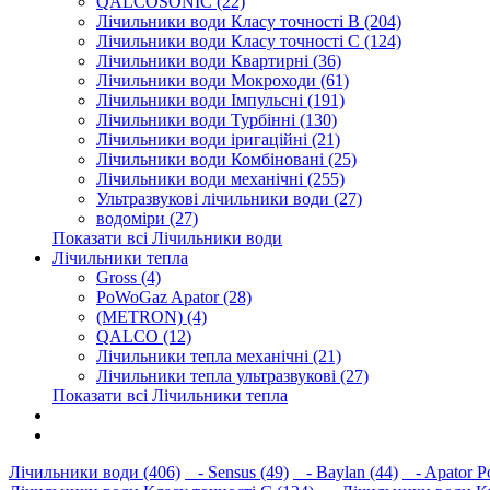
QALCOSONIC (22)
Лічильники води Класу точності В (204)
Лічильники води Класу точності С (124)
Лічильники води Квартирні (36)
Лічильники води Мокроходи (61)
Лічильники води Імпульсні (191)
Лічильники води Турбінні (130)
Лічильники води іригаційні (21)
Лічильники води Комбіновані (25)
Лічильники води механічні (255)
Ультразвукові лічильники води (27)
водоміри (27)
Показати всі Лічильники води
Лічильники тепла
Gross (4)
PoWoGaz Apator (28)
(METRON) (4)
QALCO (12)
Лічильники тепла механічні (21)
Лічильники тепла ультразвукові (27)
Показати всі Лічильники тепла
Контакти
Новини
Лічильники води (406)
- Sensus (49)
- Baylan (44)
- Apator P