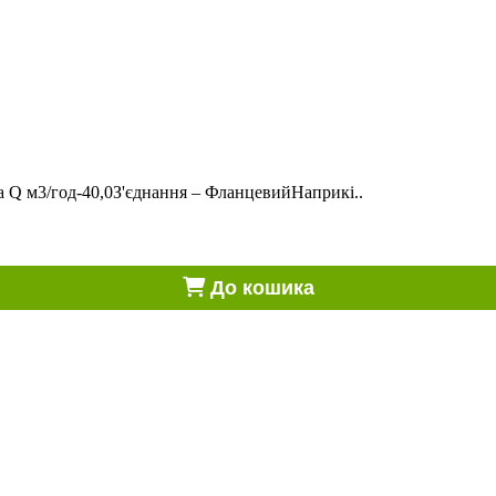
 Q м3/год-40,0З'єднання – ФланцевийНаприкі..
До кошика