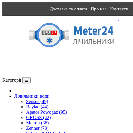
Доставка та оплата
Про нас
Контакти
Категорії
Про компанію
Лічильники води
Sensus (49)
Baylan (44)
Apator Powogaz (95)
GROSS (42)
Metron (36)
Zenner (73)