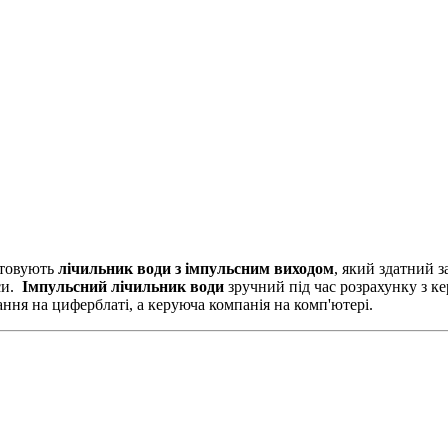
стовують
лічильник води з імпульсним виходом
, який здатний 
си.
Імпульсний лічильник води
зручний під час розрахунку з к
ння на циферблаті, а керуюча компанія на комп'ютері.