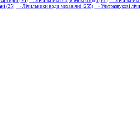
артирні (36)
- Лічильники води Мокроходи (61)
- Лічильники 
ні (25)
- Лічильники води механічні (255)
- Ультразвукові ліч