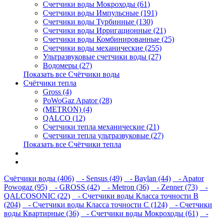
Счетчики воды Мокроходы (61)
Счетчики воды Импульсные (191)
Счетчики воды Турбинные (130)
Счетчики воды Ирригационные (21)
Счетчики воды Комбинированные (25)
Счетчики воды механические (255)
Ультразвуковые счетчики воды (27)
Водомеры (27)
Показать все Счётчики воды
Счётчики тепла
Gross (4)
PoWoGaz Apator (28)
(METRON) (4)
QALCO (12)
Счетчики тепла механические (21)
Счетчики тепла ультразвуковые (27)
Показать все Счётчики тепла
Контакты
Новости
Счётчики воды (406)
- Sensus (49)
- Baylan (44)
- Apator
Powogaz (95)
- GROSS (42)
- Metron (36)
- Zenner (73)
-
QALCOSONIC (22)
- Счетчики воды Класса точности В
(204)
- Счетчики воды Класса точности С (124)
- Счетчики
воды Квартирные (36)
- Счетчики воды Мокроходы (61)
-