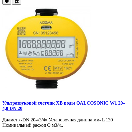
Ультразвуковой счетчик ХВ воды QALCOSONIC W1 20–
4,0 DN 20
Диаметр -DN 20-«3/4» Установочная длинна мм- L 130
Номинальный расход Q м3/ч..