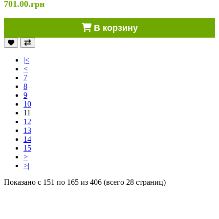
701.00.грн
В корзину
|<
<
7
8
9
10
11
12
13
14
15
>
>|
Показано с 151 по 165 из 406 (всего 28 страниц)