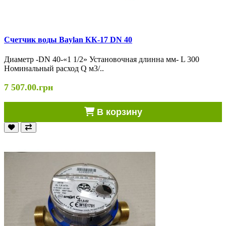
Cчетчик воды Baylan КК-17 DN 40
Диаметр -DN 40-«1 1/2» Установочная длинна мм- L 300
Номинальный расход Q м3/..
7 507.00.грн
В корзину