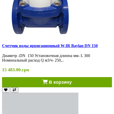
Счетчик воды ирригационный W-IR Baylan DN 150
Диаметр -DN 150 Установочная длинна мм- L 300
Номинальный расход Q м3/ч- 250,..
15 483.00.грн
В корзину