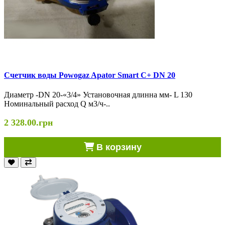
Cчетчик воды Powogaz Apator Smart С+ DN 20
Диаметр -DN 20-«3/4» Установочная длинна мм- L 130
Номинальный расход Q м3/ч-..
2 328.00.грн
В корзину