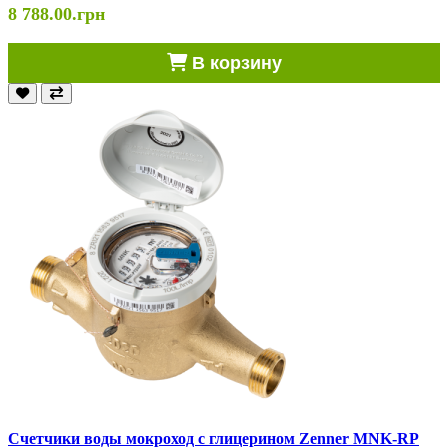
8 788.00.грн
В корзину
Счетчики воды мокроход с глицерином Zenner MNK-RP