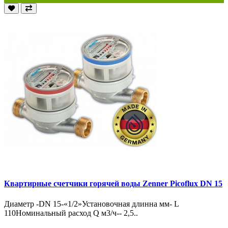
Квартирные счетчики горячей воды Zenner Picoflux DN 15
Диаметр -DN 15-«1/2»Установочная длинна мм- L
110Номинальный расход Q м3/ч-- 2,5..