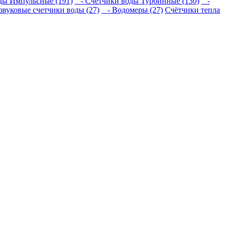
ы Импульсные (191)
- Счетчики воды Турбинные (130)
-
звуковые счетчики воды (27)
- Водомеры (27)
Счётчики тепла