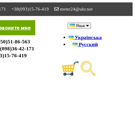
171
+38(093)15-76-419
meter24@ukr.net
Язык
звоните мне
Українська
50)51-86-563
Русский
(098)36-42-171
3)15-76-419