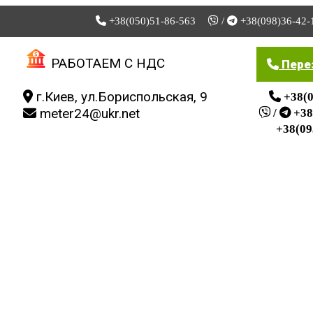
+38(050)51-86-563
/
+38(098)36-42-
Мой кабинет
Скидки
Мои закладки
РАБОТАЕМ С НДС
Пере
г.Киев, ул.Бориспольская, 9
+38(0
meter24@ukr.net
/
+38
+38(09