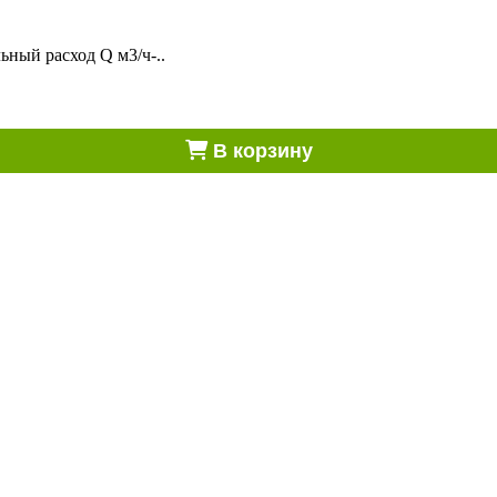
ный расход Q м3/ч-..
В корзину