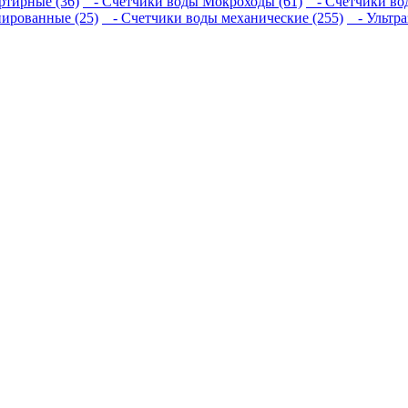
тирные (36)
- Счетчики воды Мокроходы (61)
- Счетчики вод
ированные (25)
- Счетчики воды механические (255)
- Ультра