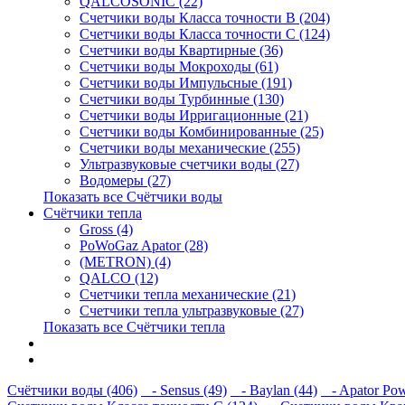
QALCOSONIC (22)
Счетчики воды Класса точности В (204)
Счетчики воды Класса точности С (124)
Счетчики воды Квартирные (36)
Счетчики воды Мокроходы (61)
Счетчики воды Импульсные (191)
Счетчики воды Турбинные (130)
Счетчики воды Ирригационные (21)
Счетчики воды Комбинированные (25)
Счетчики воды механические (255)
Ультразвуковые счетчики воды (27)
Водомеры (27)
Показать все Счётчики воды
Счётчики тепла
Gross (4)
PoWoGaz Apator (28)
(METRON) (4)
QALCO (12)
Счетчики тепла механические (21)
Счетчики тепла ультразвуковые (27)
Показать все Счётчики тепла
Контакты
Новости
Счётчики воды (406)
- Sensus (49)
- Baylan (44)
- Apator Pow