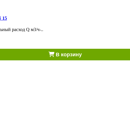
 15
ный расход Q м3/ч-..
В корзину