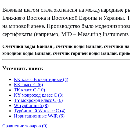
Важным шагом стала экспансия на международные рын
Ближнего Востока и Восточной Европы и Украины. 
на мировой арене. Производство было модернизирова
сертификаты (например, MID – Measuring Instruments D
Счетчики воды Байлан
, счетчик воды Байлан, счетчики н
холодной воды Байлан, счетчик горячей воды Байлан, приб
Уточнить поиск
КК-класс В квартирные (4)
КК класс С (6)
ТК класс С (10)
KY мокроход класс С (3)
TY мокроход класс С (6)
W турбинный (8)
Турбинный W класс С (4)
Ирригационные W-IR (6)
Сравнение товаров (0)