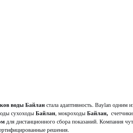
иков воды
Байлан
стала адаптивность. Baylan одним 
 воды сухоходы
Байлан
, мокроходы
Байлан,
счетчики
ом
для дистанционного сбора показаний. Компания чутк
 сертифицированные решения.