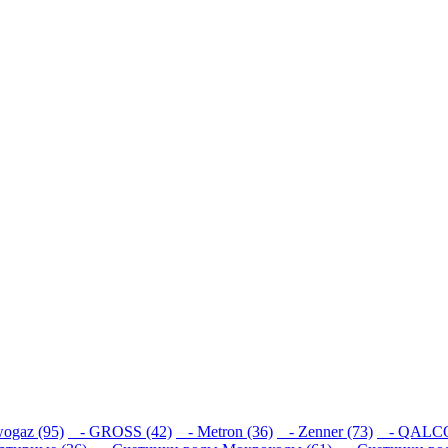
ogaz (95)
- GROSS (42)
- Metron (36)
- Zenner (73)
- QALCO