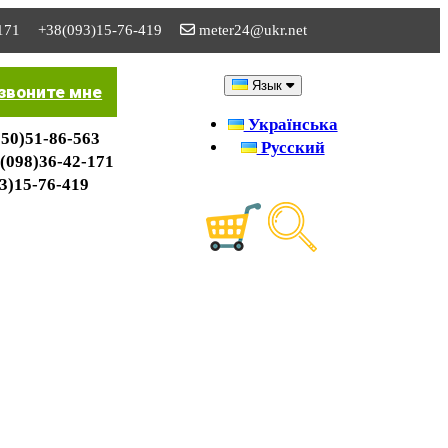
171
+38(093)15-76-419
meter24@ukr.net
Язык
звоните мне
Українська
50)51-86-563
Русский
(098)36-42-171
3)15-76-419