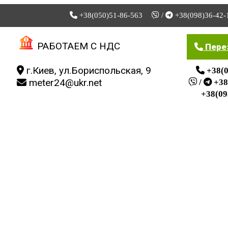
+38(050)51-86-563
/
+38(098)36-42-
Мой кабинет
Скидки
Мои закладки
РАБОТАЕМ С НДС
Пере
г.Киев, ул.Бориспольская, 9
+38(0
meter24@ukr.net
/
+38
+38(09