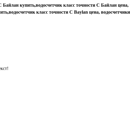
С Байлан купить,водосчетчик класс точности С Байлан цена,
ить,водосчетчик класс точности С
Baylan
цена, водосчетчики
кст!