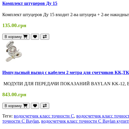
Комплект штуцеров Ду 15
Комплект штуцеров Ду 15 входит 2-ва штуцера + 2-ве накидных
135.00.грн
В корзину
Импульсный выход с кабелем 2 метра для счетчиков КК,Т
МОДУЛИ ДЛЯ ПЕРЕДАЧИ ПОКАЗАНИЙ BAYLAN KK-12, BAYLA
843.00.грн
В корзину
Теги:
водосчетчик класс точности С
,
водосчетчик класс точнос
точности С Baylan
,
водосчетчик класс точности С Baylan купит