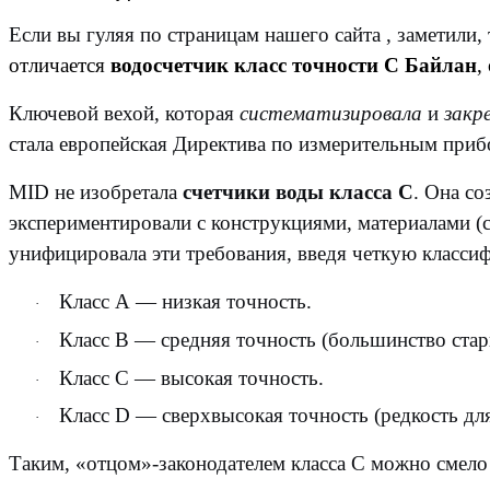
Если вы гуляя по страницам нашего сайта , заметили,
отличается
водосчетчик класс точности С Байлан
,
Ключевой вехой, которая
систематизировала
и
закр
стала
европейская Директива по измерительным прибо
MID не изобретала
счетчики воды класса С
. Она со
экспериментировали с конструкциями, материалами (
унифицировала эти требования, введя четкую класси
Класс A
— низкая точность.
·
Класс B
— средняя точность (большинство стары
·
Класс C
— высокая точность.
·
Класс D
— сверхвысокая точность (редкость для
·
Таким,
«отцом»-законодателем класса С
можно смело 