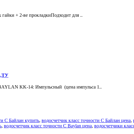
 гайки + 2-ве прокладкиПодходит для ..
К,ТУ
N KK-14: Импульсный (цена импульса 1..
ти С Байлан купить
,
водосчетчик класс точности С Байлан цена
,
ь
,
водосчетчик класс точности С Baylan цена
,
водосчетчики клас