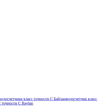
водосчетчики класс точности С Байланводосчетчик класс
с точности С Baylan