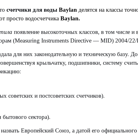
 то
счетчики для воды
Baylan
делятся на классы точн
 от просто водосчетчика
Baylan.
епила
появление высокоточных классов, в том числе и
рам (Measuring Instruments Directive — MID) 2004/22
здала для них законодательную и техническую базу. До
совершенствуя крыльчатку, подшипники, систему счит
фикацию:
х советских и постсоветских счетчиков).
 бытового сектора).
назвать Европейский Союз, а датой его официально