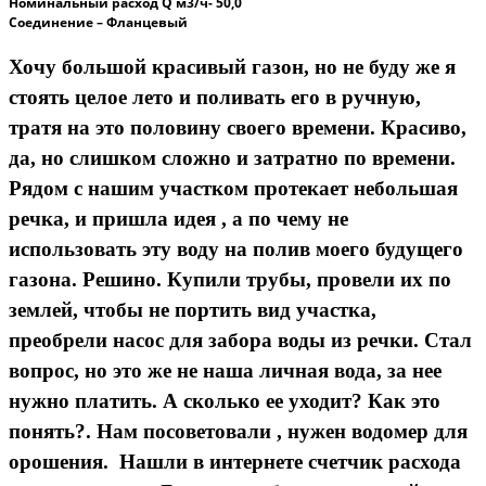
Номинальный расход
Q
м3/ч- 50,0
Соединение – Фланцевый
Хочу большой красивый газон, но не буду же я
стоять целое лето и поливать его в ручную,
тратя на это половину своего времени. Красиво,
да, но слишком сложно и затратно по времени.
Рядом с нашим участком протекает небольшая
речка, и пришла идея , а по чему не
использовать эту воду на полив моего будущего
газона. Решино. Купили трубы, провели их по
землей, чтобы не портить вид участка,
преобрели насос для забора воды из речки. Стал
вопрос, но это же не наша личная вода, за нее
нужно платить. А сколько ее уходит? Как это
понять?. Нам посоветовали , нужен
водомер для
орошения.
Нашли в интернете
счетчик расхода