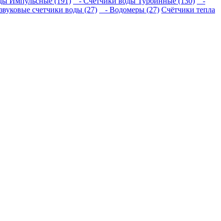
ы Импульсные (191)
- Счетчики воды Турбинные (130)
-
звуковые счетчики воды (27)
- Водомеры (27)
Счётчики тепла