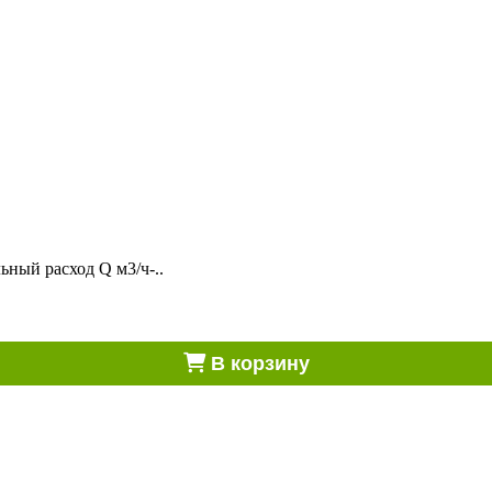
ный расход Q м3/ч-..
В корзину