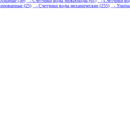
тирные (36)
- Счетчики воды Мокроходы (61)
- Счетчики вод
ированные (25)
- Счетчики воды механические (255)
- Ультра