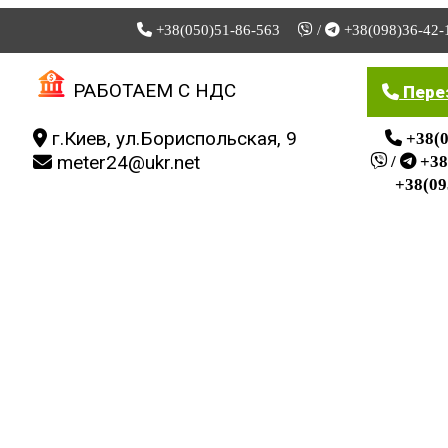
+38(050)51-86-563
/
+38(098)36-42-
Мой кабинет
Скидки
Мои закладки
РАБОТАЕМ С НДС
Пере
г.Киев, ул.Бориспольская, 9
+38(0
meter24@ukr.net
/
+38
+38(09