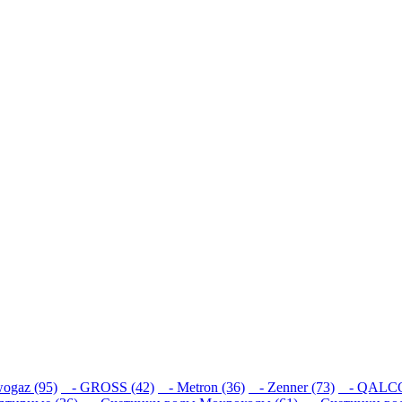
ogaz (95)
- GROSS (42)
- Metron (36)
- Zenner (73)
- QALCO