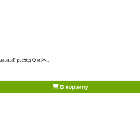
альный расход Q м3/ч..
В корзину