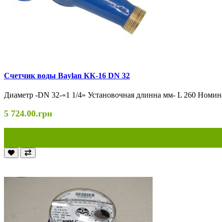
Cчетчик воды Baylan КК-16 DN 32
Диаметр -DN 32-«1 1/4» Установочная длинна мм- L 260 Номин
5 724.00.грн