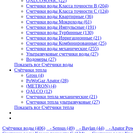
QALCOSONIC (22)
Счетчики воды Класса точности В (204)
Счетчики воды Класса точности С (124)
Счетчики воды Квартирные (36)
Счетчики воды Мокроходы (61)
Счетчики воды Импульсные (191)
Счетчики воды Турбинные (130)
Счетчики воды Ирригационные (21)
Счетчики воды Комбинированные (25)
Счетчики воды механические (255)
Ультразвуковые счетчики воды (27)
Водомеры (27)
Показать все Счётчики воды
Счётчики тепла
Gross (4)
PoWoGaz Apator (28)
(METRON) (4)
QALCO (12)
Счетчики тепла механические (21)
Счетчики тепла ультразвуковые (27)
Показать все Счётчики тепла
Контакты
Новости
Счётчики воды (406)
- Sensus (49)
- Baylan (44)
- Apator Pow