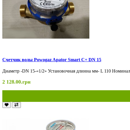
Cчетчик воды Powogaz Apator Smart С+ DN 15
Диаметр -DN 15-«1/2» Установочная длинна мм- L 110 Номиналь
2 128.00.грн