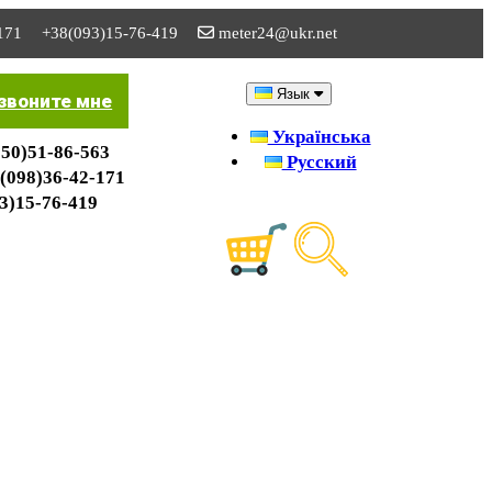
171
+38(093)15-76-419
meter24@ukr.net
Язык
звоните мне
Українська
50)51-86-563
Русский
(098)36-42-171
3)15-76-419