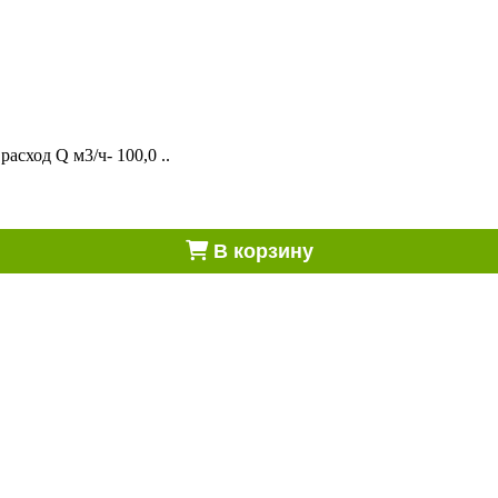
сход Q м3/ч- 100,0 ..
В корзину