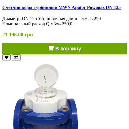
Счетчик воды турбинный MWN Apator Powogaz DN 125
Диаметр -DN 125 Установочная длинна мм- L 250
Номинальный расход Q м3/ч- 250,0..
21 196.00.грн
В корзину