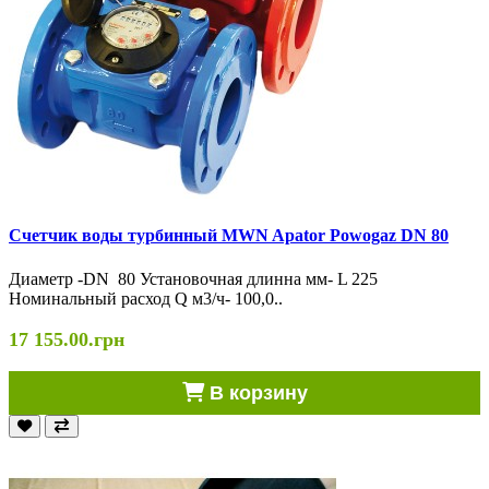
Счетчик воды турбинный MWN Apator Powogaz DN 80
Диаметр -DN 80 Установочная длинна мм- L 225
Номинальный расход Q м3/ч- 100,0..
17 155.00.грн
В корзину