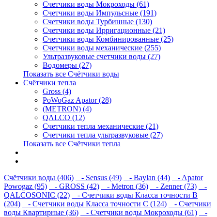
Счетчики воды Мокроходы (61)
Счетчики воды Импульсные (191)
Счетчики воды Турбинные (130)
Счетчики воды Ирригационные (21)
Счетчики воды Комбинированные (25)
Счетчики воды механические (255)
Ультразвуковые счетчики воды (27)
Водомеры (27)
Показать все Счётчики воды
Счётчики тепла
Gross (4)
PoWoGaz Apator (28)
(METRON) (4)
QALCO (12)
Счетчики тепла механические (21)
Счетчики тепла ультразвуковые (27)
Показать все Счётчики тепла
Контакты
Новости
Счётчики воды (406)
- Sensus (49)
- Baylan (44)
- Apator
Powogaz (95)
- GROSS (42)
- Metron (36)
- Zenner (73)
-
QALCOSONIC (22)
- Счетчики воды Класса точности В
(204)
- Счетчики воды Класса точности С (124)
- Счетчики
воды Квартирные (36)
- Счетчики воды Мокроходы (61)
-