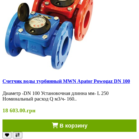
Счетчик воды турбинный MWN Apator Powogaz DN 100
Диаметр -DN 100 Установочная длинна мм- L 250
Номинальный расход Q м3/ч- 160..
18 603.00.грн
В корзину