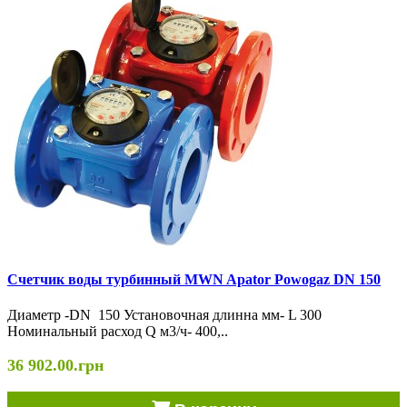
Счетчик воды турбинный MWN Apator Powogaz DN 150
Диаметр -DN 150 Установочная длинна мм- L 300
Номинальный расход Q м3/ч- 400,..
36 902.00.грн