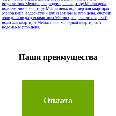
водосчетчик Metron цена
,
водомер в квартиру Metron цена
,
водосчетчик в квартиру Metron цена
,
водомер для квартиры
Metron цена
,
водосчетчик для квартиры Metron цена
,
счетчик
холодной воды для квартиры Metron цена
,
счетчик горячей
воды для квартиры Metron цена
,
холодный квартирный
водомер Metron цена
,
Наши преимущества
Оплата