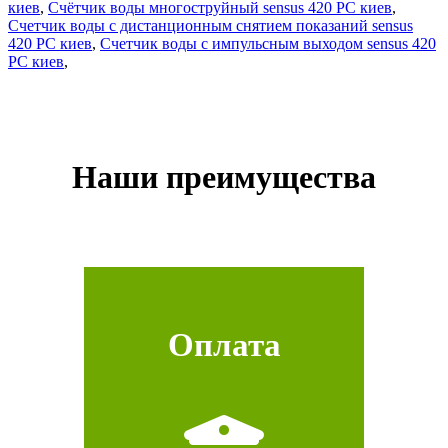
киев
,
Счётчик воды многоструйный sensus 420 РС киев
,
Счетчик воды с дистанционным снятием показаний sensus
420 РС киев
,
Счетчик воды с импульсным выходом sensus 420
РС киев
,
Наши преимущества
Оплата