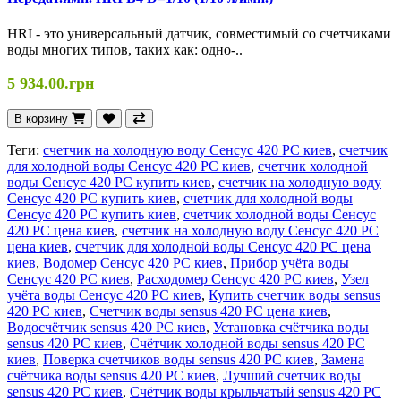
HRI - это универсальный датчик, совместимый со счетчиками
воды многих типов, таких как: одно-..
5 934.00.грн
В корзину
Теги:
счетчик на холодную воду Сенсус 420 РС киев
,
счетчик
для холодной воды Сенсус 420 РС киев
,
счетчик холодной
воды Сенсус 420 РС купить киев
,
счетчик на холодную воду
Сенсус 420 РС купить киев
,
счетчик для холодной воды
Сенсус 420 РС купить киев
,
счетчик холодной воды Сенсус
420 РС цена киев
,
счетчик на холодную воду Сенсус 420 РС
цена киев
,
счетчик для холодной воды Сенсус 420 РС цена
киев
,
Водомер Сенсус 420 РС киев
,
Прибор учёта воды
Сенсус 420 РС киев
,
Расходомер Сенсус 420 РС киев
,
Узел
учёта воды Сенсус 420 РС киев
,
Купить счетчик воды sensus
420 РС киев
,
Счетчик воды sensus 420 РС цена киев
,
Водосчётчик sensus 420 РС киев
,
Установка счётчика воды
sensus 420 РС киев
,
Счётчик холодной воды sensus 420 РС
киев
,
Поверка счетчиков воды sensus 420 РС киев
,
Замена
счётчика воды sensus 420 РС киев
,
Лучший счетчик воды
sensus 420 РС киев
,
Счётчик воды крыльчатый sensus 420 РС