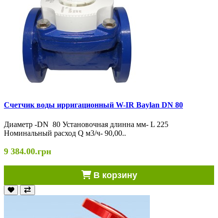
Счетчик воды ирригационный W-IR Baylan DN 80
Диаметр -DN 80 Установочная длинна мм- L 225
Номинальный расход Q м3/ч- 90,00..
9 384.00.грн
В корзину