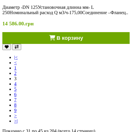
Диаметр -DN 125Установочная длинна мм- L
250Номинальный расход Q м3/ч-175,00Соединение –Фланец..
14 586.00.грн
В корзину
|<
<
1
2
3
4
5
6
7
8
9
>
>|
Показано с 31 по 45 из 204 (всего 14 страниц)