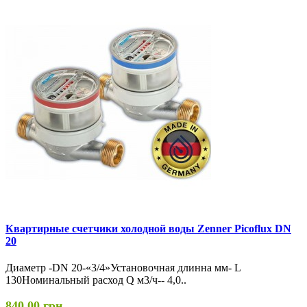
Квартирные счетчики холодной воды Zenner Picoflux DN
20
Диаметр -DN 20-«3/4»Установочная длинна мм- L
130Номинальный расход Q м3/ч-- 4,0..
840.00.грн