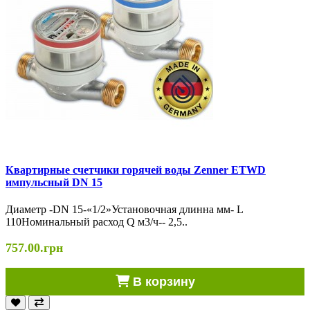
Квартирные счетчики горячей воды Zenner ETWD
импульсный DN 15
Диаметр -DN 15-«1/2»Установочная длинна мм- L
110Номинальный расход Q м3/ч-- 2,5..
757.00.грн
В корзину