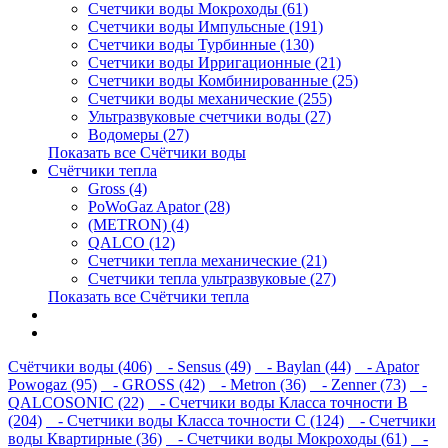
Счетчики воды Мокроходы (61)
Счетчики воды Импульсные (191)
Счетчики воды Турбинные (130)
Счетчики воды Ирригационные (21)
Счетчики воды Комбинированные (25)
Счетчики воды механические (255)
Ультразвуковые счетчики воды (27)
Водомеры (27)
Показать все Счётчики воды
Счётчики тепла
Gross (4)
PoWoGaz Apator (28)
(METRON) (4)
QALCO (12)
Счетчики тепла механические (21)
Счетчики тепла ультразвуковые (27)
Показать все Счётчики тепла
Контакты
Новости
Счётчики воды (406)
- Sensus (49)
- Baylan (44)
- Apator
Powogaz (95)
- GROSS (42)
- Metron (36)
- Zenner (73)
-
QALCOSONIC (22)
- Счетчики воды Класса точности В
(204)
- Счетчики воды Класса точности С (124)
- Счетчики
воды Квартирные (36)
- Счетчики воды Мокроходы (61)
-